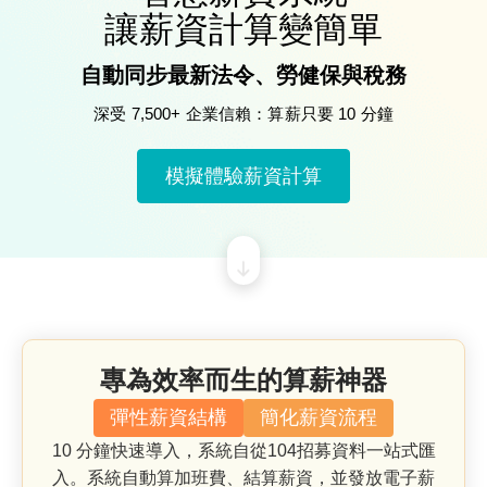
慧
讓薪資計算變簡單
排
班
自動同步最新法令、勞健保與稅務
深受 7,500+ 企業信賴：算薪只要 10 分鐘
人
事
排
模擬體驗薪資計算
班
AI
小
夥
伴
客
專為效率而生的算薪神器
戶
彈性薪資結構
簡化薪資流程
案
例
10 分鐘快速導入，系統自從104招募資料一站式匯
入。系統自動算加班費、結算薪資，並發放電子薪