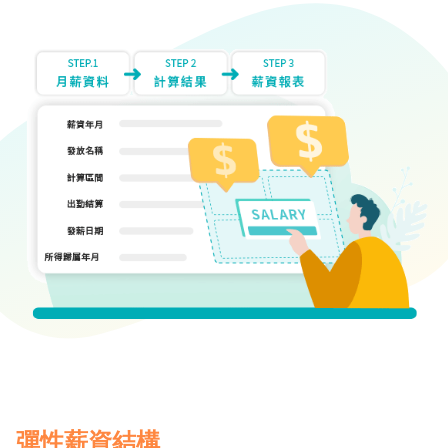
飲
門
市
服
務
業
電
子
資
訊、
軟
體、
半
導
體
產
品
彈性薪資結構