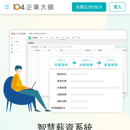
免費試用3個月
登入
出
勤
打
卡
電
子
表
單
薪
資
計
算
AI
智慧薪資系統
智