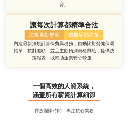
建
資。
築
營
造
讓每次計算都精準合法
與
不
法規自動更新
數據驅動決策
動
內建最新法規計算保費與稅務，自動比對勞健保局
產
帳單、核對差額，並且主動預測勞檢風險，提供決
業
策報表，以輔助企業安心營運。
精
密
加
工
一
個
高
效
的
人
資
系
統
，
製
涵
蓋
所
有
薪
資
計
算
細
節
造
業
釋放團隊時間，專注核心業務
零
售
餐