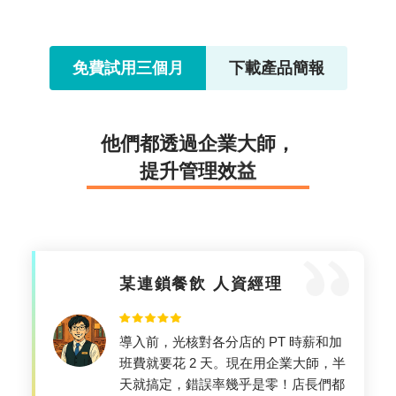
免費試用三個月
下載產品簡報
他
們
都
透
過
企
業
大
師
，
提
升
管
理
效
益
某連鎖餐飲 人資經理
導入前，光核對各分店的 PT 時薪和加
班費就要花 2 天。現在用企業大師，半
天就搞定，錯誤率幾乎是零！店長們都