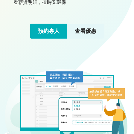
看薪資明細，省時又環保
API
第
三
方
預約專人
查看優惠
串
接
薪
資
代
管
服
務
200
人
以
上
人