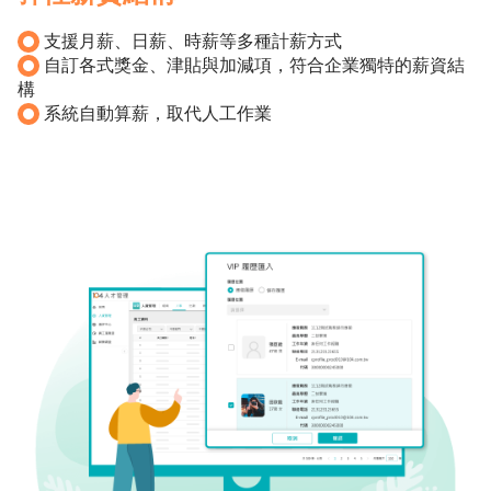
學
習
支援月薪、日薪、時薪等多種計薪方式
與
自訂各式獎金、津貼與加減項，符合企業獨特的薪資結
支
構
援
系統自動算薪，取代人工作業
線
上
說
明
會
人
資
新
知
部
落
格