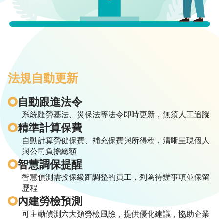
資
系
統
推
薦
好
法規自動更新
友
拿
自動跟進法令
好
禮
系統隨勞基法、災保法等法令即時更新，無須人工追蹤
精準計算保費
價
自動計算勞健保費、補充保費與所得稅，清晰呈現個人
格
與公司負擔總額
方
智慧調保提醒
案
智慧偵測需投保級距調整的員工，列為待辦事項並保留
歷程
內建勞檢預測
相
可主動偵測六大類勞檢風險，提供優化建議，協助企業
關