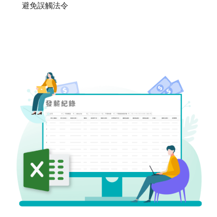
避免誤觸法令
連
結
招
募
管
理
雇
主
品
牌
人
資
市
集
企