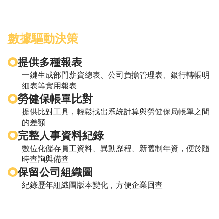
業
學
習
數據驅動決策
平
台
提供多種報表
一鍵生成部門薪資總表、公司負擔管理表、銀行轉帳明
細表等實用報表
勞健保帳單比對
提供比對工具，輕鬆找出系統計算與勞健保局帳單之間
的差額
完整人事資料紀錄
數位化儲存員工資料、異動歷程、新舊制年資，便於隨
時查詢與備查
保留公司組織圖
紀錄歷年組織圖版本變化，方便企業回查