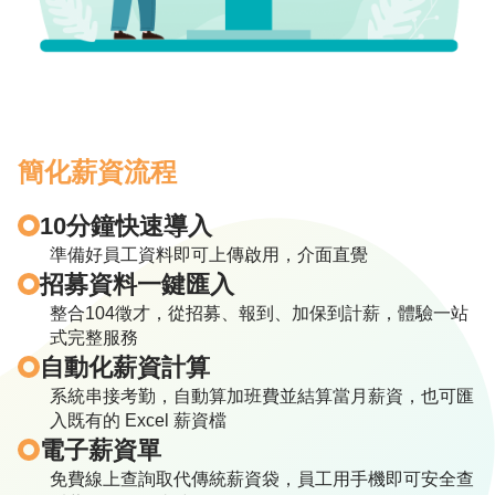
常
見
問
題
FAQ
系
簡化薪資流程
統
影
10分鐘快速導入
音
介
準備好員工資料即可上傳啟用，介面直覺
紹
招募資料一鍵匯入
整合104徵才，從招募、報到、加保到計薪，體驗一站
技
式完整服務
術
自動化薪資計算
整
系統串接考勤，自動算加班費並結算當月薪資，也可匯
合
入既有的 Excel 薪資檔
與
電子薪資單
方
案
免費線上查詢取代傳統薪資袋，員工用手機即可安全查