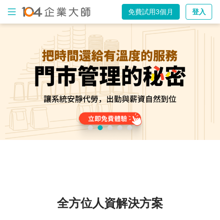
免費試用3個月
登入
出
勤
打
卡
電
子
表
單
薪
資
計
算
全方位人資解決方案
AI
智