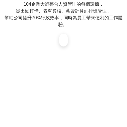
104企業大師整合人資管理的每個環節，
慧
排
從出勤打卡、表單簽核、薪資計算到排班管理，
班
幫助公司提升70%行政效率，同時為員工帶來便利的工作體
驗。 ​
人
事
排
班
AI
小
夥
伴
客
戶
案
例