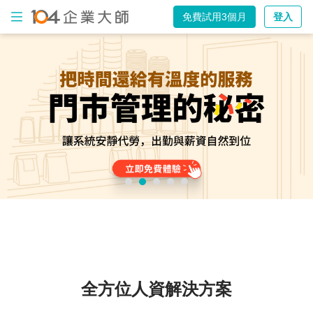
免費試用3個月
登入
出
勤
打
卡
電
子
表
單
薪
資
計
算
全方位人資解決方案
AI
智