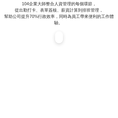
104企業大師整合人資管理的每個環節，
慧
排
從出勤打卡、表單簽核、薪資計算到排班管理，
班
幫助公司提升70%行政效率，同時為員工帶來便利的工作體
驗。 ​
人
事
排
班
AI
小
夥
伴
客
戶
案
例