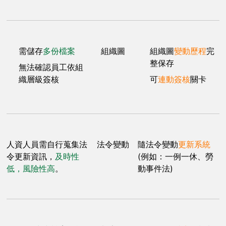
需儲存
多份檔案
組織圖
組織圖
變動歷程
完
整保存
無法確認員工依組
織層級簽核
可
連動簽核
關卡
人資人員需自行蒐集法
法令變動
隨法令變動
更新系統
令更新資訊，
及時性
(例如：一例一休、勞
低，風險性高
。
動事件法)