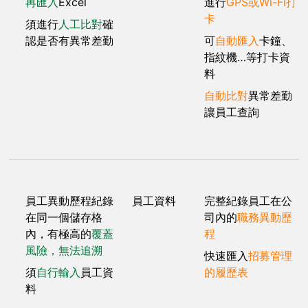
再匯入
Excel
進行
GPS或Wi-Fi打
卡
須進行
人工比對
確
認是否有異常差勤
可
自動匯入
卡鐘、
指紋機…等打卡資
料
自動比對
異常差勤
讓員工查詢
員工異動歷程紀錄
員工資料
完整紀錄員工在公
在同一個儲存格
司內的
職務異動歷
內，有極高的
覆蓋
程
風險，無法追溯
快速匯入
招募管理
須
自行輸入
員工資
的履歷表
料