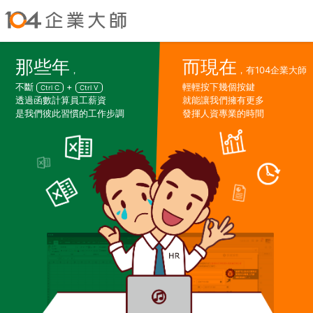
那些年
而現在
，
，有104企業大師
不斷
+
輕輕按下幾個按鍵
Ctrl C
Ctrl V
透過函數計算員工薪資
就能讓我們擁有更多
是我們彼此習慣的工作步調
發揮人資專業的時間