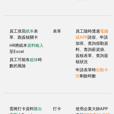
員工填寫
紙本
表
表單
員工隨時透過
電腦
單、跑簽核關卡
或APP
請假、申請
加班、查詢假勤資
HR將紙本
資料輸入
料、查詢薪資袋、
至Excel
簽核表單、查詢簽
員工可能有
超休
時
核狀況
數的風險
申請表單時
自動卡
控
剩餘時數
需將打卡資料
匯出
打卡
使用企業大師APP