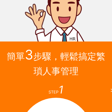
3
簡單
步驟，輕鬆搞定繁
瑣人事管理
1
STEP