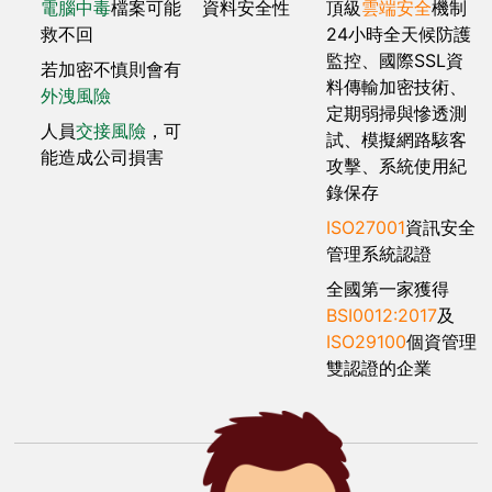
電腦中毒
檔案可能
資料安全性
頂級
雲端安全
機制
救不回
24小時全天候防護
監控、國際SSL資
若加密不慎則會有
料傳輸加密技術、
外洩風險
定期弱掃與慘透測
人員
交接風險
，可
試、模擬網路駭客
能造成公司損害
攻擊、系統使用紀
錄保存
ISO27001
資訊安全
管理系統認證
全國第一家獲得
BSI0012:2017
及
ISO29100
個資管理
雙認證的企業