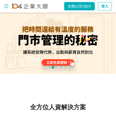
免費試用3個月
登入
出
勤
打
卡
電
子
表
單
薪
資
計
算
全方位人資解決方案
AI
智