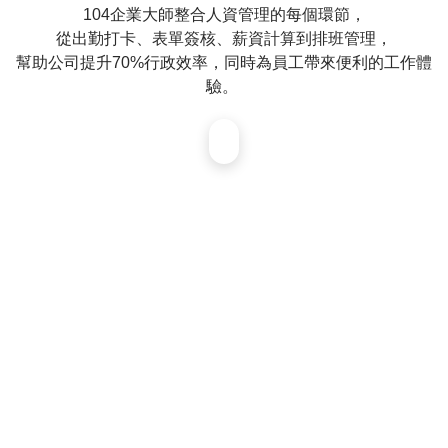
104企業大師整合人資管理的每個環節，
慧
排
從出勤打卡、表單簽核、薪資計算到排班管理，
班
幫助公司提升70%行政效率，同時為員工帶來便利的工作體
驗。 ​
人
事
排
班
AI
小
夥
伴
客
戶
案
例