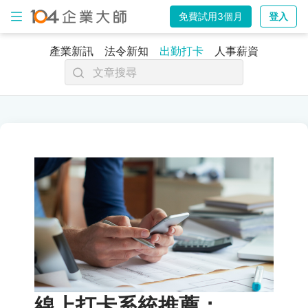
免費試用3個月
登入
出
產業新訊
法令新知
出勤打卡
人事薪資
勤
打
卡
電
子
表
單
薪
資
計
算
線上打卡系統推薦：
排