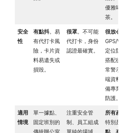
人
優雅喝下午
資
市
茶。
集
安全
有點抖
。易
很罩
。不可能
很放心
。
企
性
有代打卡風
代打卡，身份
GPS/Wi-Fi
業
險，卡片資
認證最確實。
定位防弊，
學
習
料易遺失或
搭配後台異
平
損毀。
常警示；雲
台
端資料庫具
備專業資安
防護。
適用
單一據點、
注重安全管
所有產業
，
情境
固定班別的
制、員工組成
特別是
多據
傳統辦公室
單純的場域，
點、有外