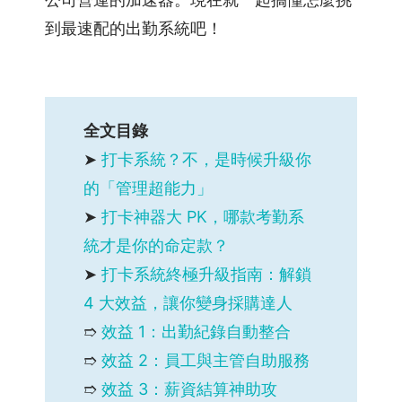
門
市
到最速配的出勤系統吧！
服
務
業
電
全文目錄
子
➤
打卡系統？不，是時候升級你
資
的「管理超能力」
訊、
軟
➤
打卡神器大 PK，哪款考勤系
體、
統才是你的命定款？
半
➤
打卡系統終極升級指南：解鎖
導
體
4 大效益，讓你變身採購達人
➱
效益 1：出勤紀錄自動整合
產
➱
效益 2：員工與主管自助服務
品
➱
效益 3：薪資結算神助攻
學