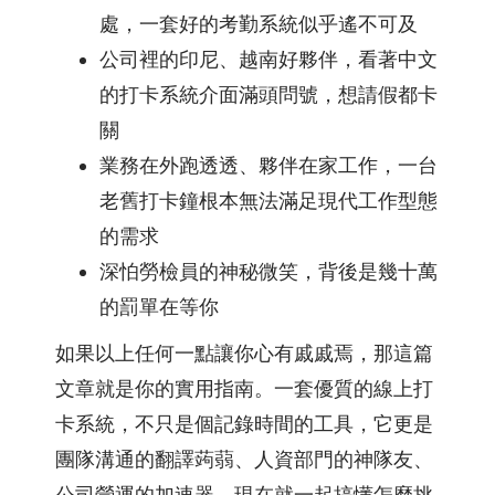
與
處，一套好的考勤系統似乎遙不可及
不
公司裡的印尼、越南好夥伴，看著中文
動
的打卡系統介面滿頭問號，想請假都卡
產
業
關
業務在外跑透透、夥伴在家工作，一台
精
老舊打卡鐘根本無法滿足現代工作型態
密
加
的需求
工
深怕勞檢員的神秘微笑，背後是幾十萬
製
的罰單在等你
造
業
如果以上任何一點讓你心有戚戚焉，那這篇
文章就是你的實用指南。一套優質的線上打
零
售
卡系統，不只是個記錄時間的工具，它更是
餐
團隊溝通的翻譯蒟蒻、人資部門的神隊友、
飲
公司營運的加速器。現在就一起搞懂怎麼挑