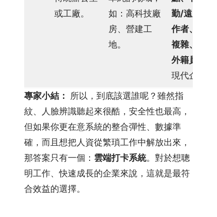
或工廠。
如：高科技廠
勤/遠距工
房、營建工
作者、排班
地。
複雜、顧有
外籍員工
的
現代企業。
專家小結：
所以，到底該選誰呢？雖然指
紋、人臉辨識聽起來很酷，安全性也最高，
但如果你更在意系統的整合彈性、數據準
確，而且想把人資從繁瑣工作中解放出來，
那答案只有一個：
雲端打卡系統
。對於想聰
明工作、快速成長的企業來說，這就是最符
合效益的選擇。