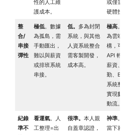
性的人工維
或僅需少量
以
上
護成本。
硬體投資。
人
資
整
極低
。數據
低。
多為封閉
極高
。天生
系
合/
為孤島，需
系統，與其他
為雲端架
統
串接
手動匯出，
人資系統整合
構，可透過
推
彈性
難以與薪資
需客製開發，
API 輕鬆與
薦
或排班系統
成本高。
薪資、出
好
串接。
勤、ERP 等
友
拿
系統整合，
好
實現數據自
禮
動流。
價
紀錄
看運氣
。人
很準。
本人親
神準
。打卡
格
準不
工整理=出
自蓋章認證，
當下就跟假
方