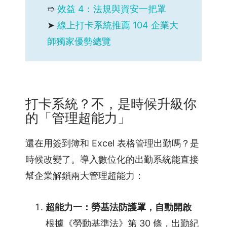
習
➱
效益 4：法規與資安一把罩
與
➤
線上打卡系統推薦 104 企業大
支
援
師獨家優勢總覽
線
上
說
打卡系統？不，是時候升級你
明
的「管理超能力」
會
人
還在用簽到簿和 Excel 表格管理出勤嗎？是
資
時候改變了。導入數位化的出勤系統能直接
新
幫企業解鎖兩大管理超能力：
知
部
落
超能力一：勞基法防護罩，自動開啟
格
根據《勞動基準法》第 30 條，出勤紀