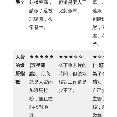
案
準
？
錯機率高，
但還是要人工
單、加班單
請假了還被
比對假單。
連線，自動
記曠職，很
判斷出勤狀
相
關
常發生。
態，零時
連
差、零誤
結
差。
招
人資
★★★★★
★★★
☆☆。
★
☆☆☆
募
管
的爆
(五星滿
省下收卡片的
(一顆星是
理
肝指
點)
。月底
時間，但後續
為了存在
數
就是人資的
核對工作還是
感)
。員工
雇
加班馬拉
少不了。
自己搞定，
主
品
松，無止盡
主管手機簽
牌
的核對地
核，薪水自
獄。
動算，人資