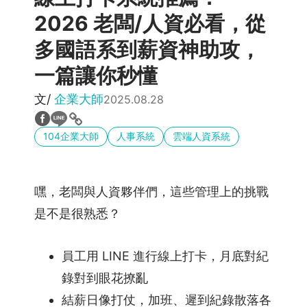
班
2026 老闆/人資必看，從
管
多國語系到薪資神助攻，
理
一篇讓你秒懂
AI
文/
企業大師
2025.08.28
小
夥
伴
104企業大師
人事系統
雲端人資系統
客
戶
嘿，老闆與人資夥伴們，這些管理上的挑戰
案
是不是很熟悉？
例
建
員工用 LINE 進行線上打卡，月底對紀
築
錄對到眼花撩亂
營
結薪日像打仗，加班、遲到紀錄散落各
造