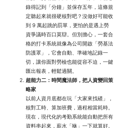
常
錄得記到「分鐘」並保存五年，這條規
見
定聽起來就很硬核對吧？沒做好可能收
問
到 9 萬起跳的罰單，更怕的是遇上勞
題
FAQ
資爭議時百口莫辯。但別擔心，一套合
格的打卡系統就像為公司開啟「勞基法
系
防護罩」，它會自動、準確地記錄一
統
影
切，讓你面對勞檢也能從容不迫，一鍵
音
匯出報表，輕鬆過關。
介
超能力二：時間魔法師，把人資變回策
紹
略家
技
以前人資月底都在玩「大家來找碴」，
術
核對工時、算加班費，過程相當耗時。
整
合
現在，現代化的考勤系統能自動把所有
與
資料串起來，薪水「咻」一下就算好。
方