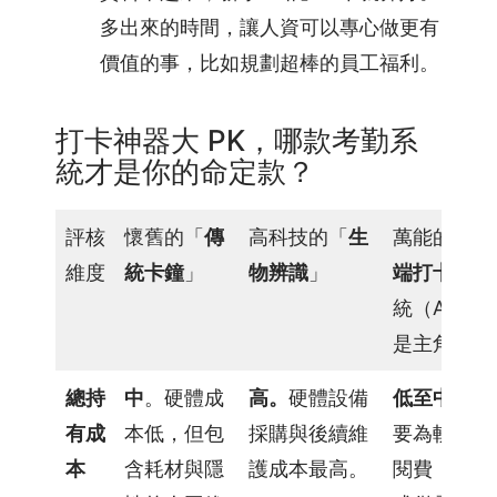
案
多出來的時間，讓人資可以專心做更有
價值的事，比如規劃超棒的員工福利。
API
第
打卡神器大 PK，哪款考勤系
三
統才是你的命定款？
方
串
接
評核
懷舊的「
傳
高科技的「
生
萬能的「
雲
維度
統卡鐘
」
物辨識
」
端打卡
」系
薪
資
統（App
代
是主角）
管
服
總持
中
。硬體成
高。
硬體設備
低至中
。主
務
有成
本低，但包
採購與後續維
要為軟體訂
200
本
含耗材與隱
護成本最高。
閱費，無需
人