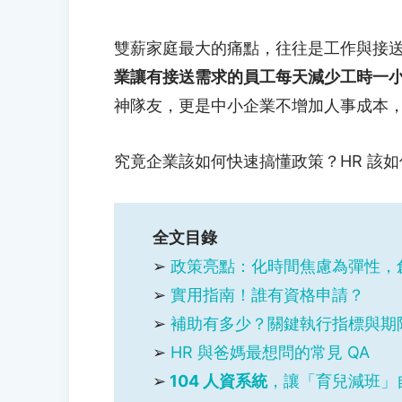
雙薪家庭最大的痛點，往往是工作與接
業讓有接送需求的員工每天減少工時一
神隊友，更是中小企業不增加人事成本，
究竟企業該如何快速搞懂政策？HR 該
全文目錄
➢
政策亮點：化時間焦慮為彈性，
➢
實用指南！誰有資格申請？
➢
補助有多少？關鍵執行指標與期
➢
HR 與爸媽最想問的常見 QA
➢
104 人資系統
，讓「育兒減班」