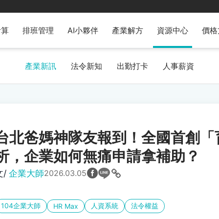
計算
排班管理
AI小夥伴
產業解方
資源中心
價格
產業新訊
法令新知
出勤打卡
人事薪資
台北爸媽神隊友報到！全國首創「
析，企業如何無痛申請拿補助？
文/
企業大師
2026.03.05
104企業大師
人資系統
法令權益
HR Max