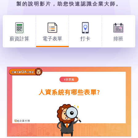
事
製的說明影片，助您快速認識企業大師。
排
班
AI
小
夥
薪資計算
電子表單
打卡
排班
伴
客
戶
案
例
建
築
人資系統有哪些表單?
營
造
與
不
動
產
業
精