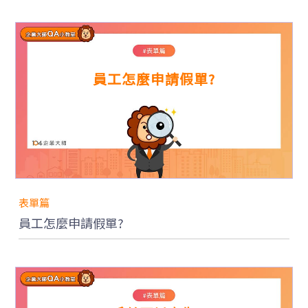
產
品
學
習
與
支
援
員工怎麼申請假單?
線
上
說
明
會
人
資
新
表單篇
知
員工怎麼申請假單?
部
落
格
常
見
問
題