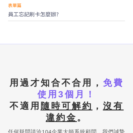
表單篇
員工忘記刷卡怎麼辦?
相
關
連
結
招
募
管
理
雇
主
品
用過才知合不合用，
免費
牌
使用3個月！
人
資
不適用
隨時可解約
，
沒有
市
集
違約金
。
企
業
任何疑問請洽104企業大師系統顧問，我們誠摯