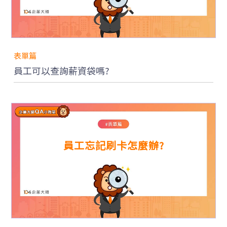
代
管
服
務
200
表單篇
人
以
員工可以查詢薪資袋嗎?
上
人
資
系
統
推
薦
員工忘記刷卡怎麼辦?
好
友
拿
好
禮
價
格
方
案