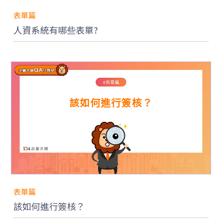
密
加
表單篇
工
製
人資系統有哪些表單?
造
業
零
售
餐
飲
門
該如何進行簽核？
市
服
務
業
電
子
資
訊、
軟
體、
表單篇
半
導
該如何進行簽核？
體