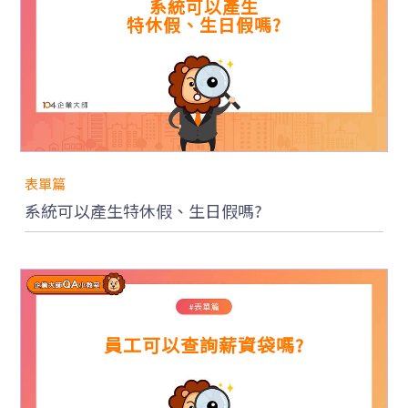
系統可以產生
FAQ
特休假、生日假嗎?
系
統
影
音
介
紹
技
術
表單篇
整
合
系統可以產生特休假、生日假嗎?
與
方
案
API
第
三
方
串
員工可以查詢薪資袋嗎?
接
薪
資