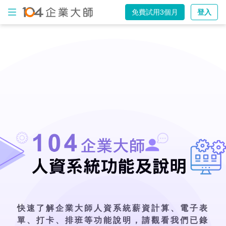
免費試用3個月
登入
出
勤
打
卡
電
子
表
單
薪
資
計
算
AI
智
慧
排
班
快速了解企業大師人資系統薪資計算、電子表
單、打卡、排班等功能說明，
請觀看我們已錄
人